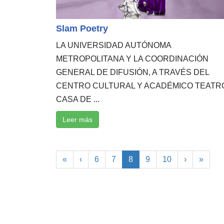
Slam Poetry
LA UNIVERSIDAD AUTÓNOMA
METROPOLITANA Y LA COORDINACIÓN
GENERAL DE DIFUSIÓN, A TRAVÉS DEL
CENTRO CULTURAL Y ACADÉMICO TEATR
CASA DE ...
Leer más
«
‹
6
7
8
9
10
›
»