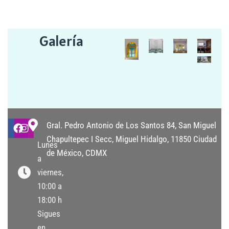
Galería
Gral. Pedro Antonio de Los Santos 84, San Miguel
Chapultepec I Secc, Miguel Hidalgo, 11850 Ciudad
Lunes
de México, CDMX
a
viernes,
10:00 a
18:00 h
Sigues
en