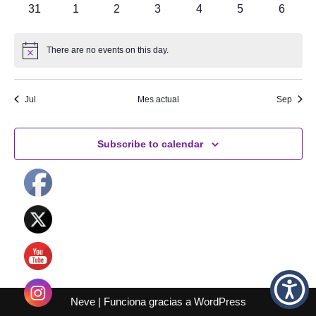
0
0
0
0
0
0
0
31
1
2
3
4
5
6
eventos
eventos
eventos
eventos
eventos
eventos
evento
There are no events on this day.
Notice
Jul
Mes actual
Sep
Subscribe to calendar
Neve
| Funciona gracias a
WordPress