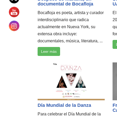
documental de Bocafloja
U
Bocafloja es poeta, artista y curador
El
interdisciplinario que radica
20
actualmente en Nueva York, su
qu
extensa obra incluye:
fo
documentales, música, literatura, ...
Leer más
Día Mundial de la Danza
F
C
Para celebrar el Día Mundial de la