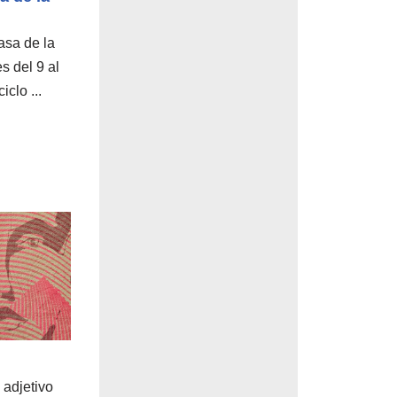
asa de la
s del 9 al
clo ...
 adjetivo