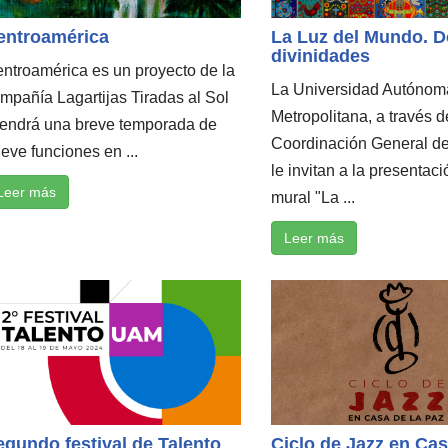
entroamérica
La Luz del Mundo. D
divinidades
ntroamérica es un proyecto de la
La Universidad Autónom
mpañía Lagartijas Tiradas al Sol
Metropolitana, a través d
tendrá una breve temporada de
Coordinación General de
eve funciones en ...
le invitan a la presentaci
Leer más
mural "La ...
Leer más
egundo festival de Talento
Ciclo de Jazz en Cas