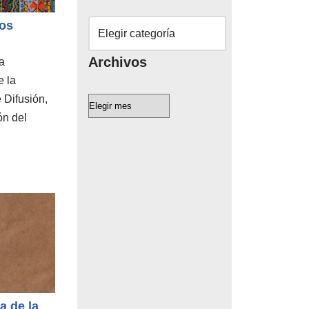
os
Archivos
a
e la
 Difusión,
ón del
a de la